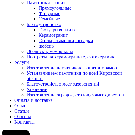
Памятники гранит
Прямоугольные
Фигурные
Семейные
Благоустройство
Тротуарная плитка
Керамогранит
Столы, скамейки, оградки
щебень
Обелиски, мемориалы
Портреты на керамограните, фотокерамика
Услуги
Изготовление памятников гранит и мрамор
Устанавливаем памятники по всей Кировской
области
Благоустройство мест захоронений
Хранение
Изготовление оградок, столов,скамеек,крестов.
Оплата и доставка
О нас
Статьи
Отзывы
Контакты