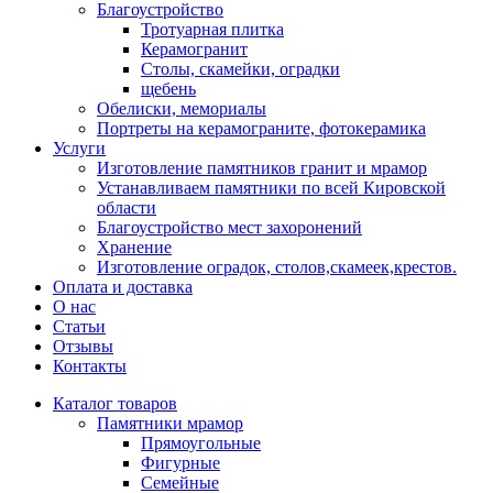
Благоустройство
Тротуарная плитка
Керамогранит
Столы, скамейки, оградки
щебень
Обелиски, мемориалы
Портреты на керамограните, фотокерамика
Услуги
Изготовление памятников гранит и мрамор
Устанавливаем памятники по всей Кировской
области
Благоустройство мест захоронений
Хранение
Изготовление оградок, столов,скамеек,крестов.
Оплата и доставка
О нас
Статьи
Отзывы
Контакты
Каталог товаров
Памятники мрамор
Прямоугольные
Фигурные
Семейные